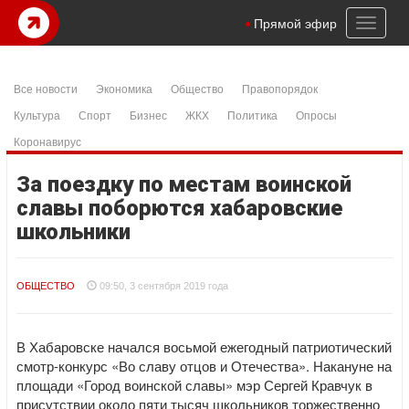
Toggl
Прямой эфир
naviga
Все новости
Экономика
Общество
Правопорядок
Культура
Спорт
Бизнес
ЖКХ
Политика
Опросы
Коронавирус
За поездку по местам воинской
славы поборются хабаровские
школьники
ОБЩЕСТВО
09:50, 3 сентября 2019 года
В Хабаровске начался восьмой ежегодный патриотический
смотр-конкурс «Во славу отцов и Отечества». Накануне на
площади «Город воинской славы» мэр Сергей Кравчук в
присутствии около пяти тысяч школьников торжественно