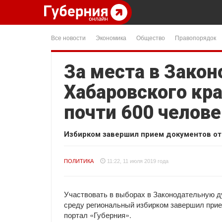
Все новости
Экономика
Общество
Правопорядок
За места в Зако
Хабаровского кр
почти 600 челов
Избирком завершил прием документов от
ПОЛИТИКА
11:22, 11 июля 2019 года
Участвовать в выборах в Законодательную ду
среду региональный избирком завершил прие
портал «Губерния».