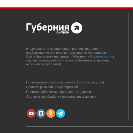
Не допускается копирование, распространение,
опубликование или иное использование материалов
Сайта без ссылки на портал «Губерния» /
Gubernia.com
(в
случае размещения в Интернете обязательно наличие
активной гиперссылки)
Пользовательское соглашение (Политика ресурса)
Правила размещения репортажей
Политика обработки персональных данных
Согласие на обработку персональных данных