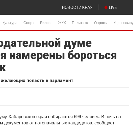
НОВОСТИ КРАЯ
LIVE
Культура
Спорт
Бизнес
ЖКХ
Политика
Опросы
Коронавир
нодательной думе
ая намерены бороться
ек
 желающих попасть в парламент.
му Хабаровского края собираются 599 человек. В ночь на
м документов от потенциальных кандидатов, сообщает