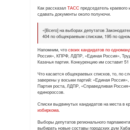
Как рассказал
ТАСС
председатель краевого 
сдавать документы около полуночи.
«[Всего] на выборах депутатов Законодат
404 по общекраевым спискам, 195 по одном
Напомним, что
своих кандидатов по одноман
Россия», КПРФ, ЛДПР, «Единая Россия», Труд
Казачья партия. Конкуренцию им составит 5
Что касается общекраевых списков, то, по с
заверены у восьми партий: «Единая Россия»
Партия роста, ЛДПР, «Справедливая Россия»,
единороссов.
Списки выдвинутых кандидатов на места в к
избиркома
.
Выборы депутатов регионального парламента 
выбирать новые составы городских дум Хаба