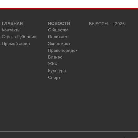
ГЛАВНАЯ
НОВОСТИ
ВЫБОРЫ — 2026
Контакты
Общество
Строка.Губерния
Политика
Прямой эфир
Экономика
Правопорядок
Бизнес
ЖКХ
Культура
Спорт