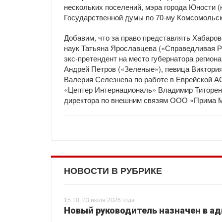
нескольких поселений, мэра города Юности (
Государственной думы по 70-му Комсомольск
Добавим, что за право представлять Хабаров
наук Татьяна Ярославцева («Справедливая Р
экс-претендент на место губернатора регион
Андрей Петров («Зеленые»), певица Виктори
Валерия Селезнева по работе в Еврейской А
«Цептер Интернациональ» Владимир Титоренк
директора по внешним связям ООО «Прима М
НОВОСТИ В РУБРИКЕ
15:10, 23 июля 2026 года
Новый руководитель назначен в а