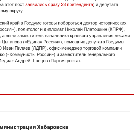
на этот пост
заявились сразу 23 претендента
) и депутата
ому округу.
ский край в Госдуме готовы побороться доктор исторических
оссия»), политолог и дипломат Николай Платошкин (КПРФ),
а, а ныне заместитель начальника краевого управления лесами
я Цыганова («Единая Россия»), помощник депутата Госдумы
О Иван Пиляев (ЛДПР), офис-менеджер торговой компании
о («Коммунисты России») и заместитель генерального
едиа» Андрей Швецов (Партия роста).
дминистрации Хабаровска