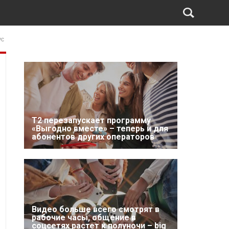
ус
Т2 перезапускает программу
«Выгодно вместе» – теперь и для
абонентов других операторов
Видео больше всего смотрят в
рабочие часы, общение в
соцсетях растет к полуночи – big