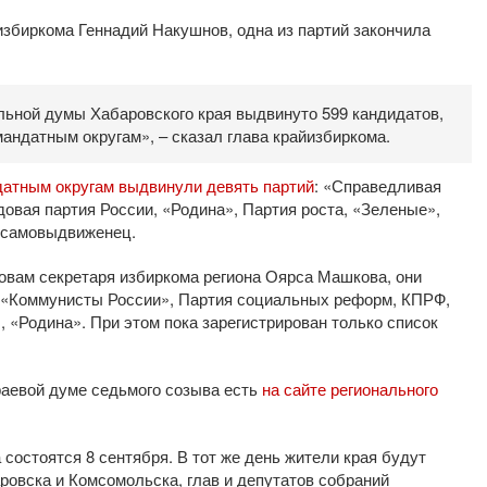
избиркома Геннадий Накушнов, одна из партий закончила
ельной думы Хабаровского края выдвинуто 599 кандидатов,
андатным округам», – сказал глава крайизбиркома.
датным округам выдвинули девять партий
: «Справедливая
овая партия России, «Родина», Партия роста, «Зеленые»,
1 самовыдвиженец.
ловам секретаря избиркома региона Оярса Машкова, они
, «Коммунисты России», Партия социальных реформ, КПРФ,
 «Родина». При этом пока зарегистрирован только список
раевой думе седьмого созыва есть
на сайте регионального
состоятся 8 сентября. В тот же день жители края будут
ровска и Комсомольска, глав и депутатов собраний