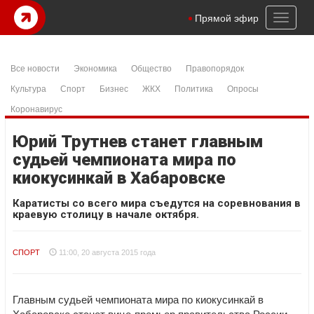
Toggl
Прямой эфир
naviga
Все новости
Экономика
Общество
Правопорядок
Культура
Спорт
Бизнес
ЖКХ
Политика
Опросы
Коронавирус
Юрий Трутнев станет главным
судьей чемпионата мира по
киокусинкай в Хабаровске
Каратисты со всего мира съедутся на соревнования в
краевую столицу в начале октября.
СПОРТ
11:00, 20 августа 2015 года
Главным судьей чемпионата мира по киокусинкай в
Хабаровске станет вице-премьер правительства России,