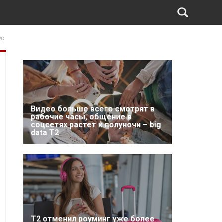
ус
Видео больше всего смотрят в
рабочие часы, общение в
соцсетях растет к полуночи – big
data T2
Т2 отменил роуминг уже более