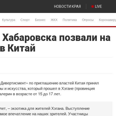
НОВОСТИ КРАЯ
LIVE
Культура
Спорт
Бизнес
ЖКХ
Политика
Опросы
Коронавир
 Хабаровска позвали на
в Китай
«Дивертисмент» по приглашению властей Китая принял
ы и искусства, который прошел в Хэгане (провинция
ерин в возрасте от 15 до 17 лет.
лет, – экзотика для жителей Хэгана. Выступление
имое впечатление на наших зрителей. Участницы