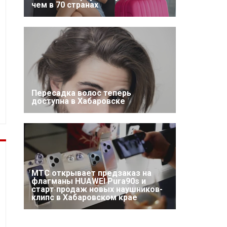
чем в 70 странах
Пересадка волос теперь
доступна в Хабаровске
МТС открывает предзаказ на
флагманы HUAWEI Pura90s и
старт продаж новых наушников-
клипс в Хабаровском крае