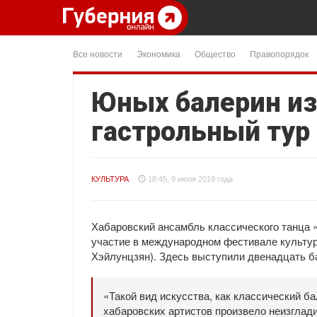
Все новости
Экономика
Общество
Правопорядок
Юных балерин из
гастрольный тур 
КУЛЬТУРА
18:45, 9 июля 2019 года
Хабаровский ансамбль классического танца 
участие в международном фестивале культур
Хэйлунцзян). Здесь выступили двенадцать бал
«Такой вид искусства, как классический ба
хабаровских артистов произвело неизглад