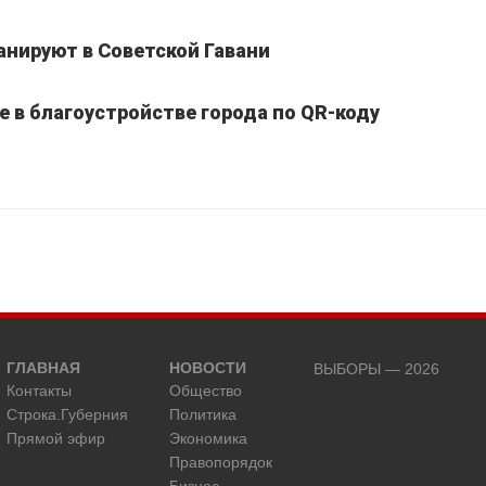
анируют в Советской Гавани
е в благоустройстве города по QR-коду
ГЛАВНАЯ
НОВОСТИ
ВЫБОРЫ — 2026
Контакты
Общество
Строка.Губерния
Политика
Прямой эфир
Экономика
Правопорядок