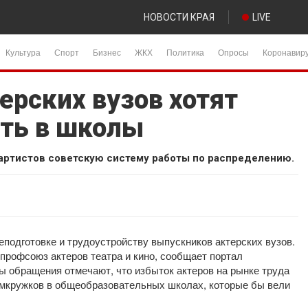
НОВОСТИ КРАЯ
LIVE
Культура
Спорт
Бизнес
ЖКХ
Политика
Опросы
Коронавир
ерских вузов хотят
ать в школы
артистов советскую систему работы по распределению.
еподготовке и трудоустройству выпускников актерских вузов.
профсоюз актеров театра и кино, сообщает портал
ры обращения отмечают, что избыток актеров на рынке труда
амкружков в общеобразовательных школах, которые бы вели