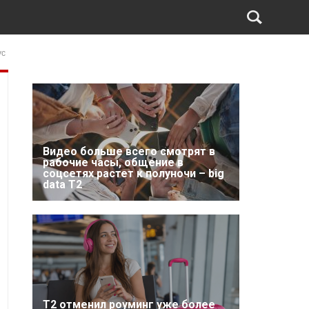
ус
Видео больше всего смотрят в
рабочие часы, общение в
соцсетях растет к полуночи – big
data T2
Т2 отменил роуминг уже более