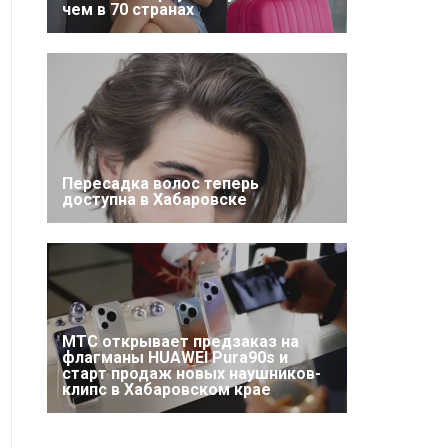
чем в 70 странах
Пересадка волос теперь
доступна в Хабаровске
МТС открывает предзаказ на
флагманы HUAWEI Pura90s и
старт продаж новых наушников-
клипс в Хабаровском крае