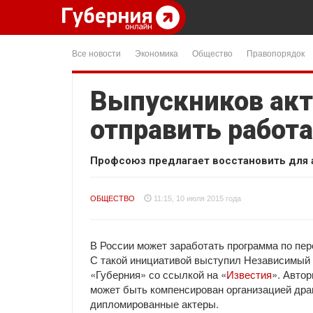
Все новости
Экономика
Общество
Правопорядок
Выпускников акт
отправить работ
Профсоюз предлагает восстановить для 
ОБЩЕСТВО
11:15, 10 июля 2015 года
В России может заработать программа по пер
С такой инициативой выступил Независимый 
«Губерния» со ссылкой на «
Известия
». Авто
может быть компенсирован организацией др
дипломированные актеры.