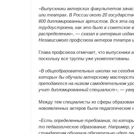
«Выпускники актерских факультетов зачас
или театрах. В России около 20 государст
600 дипломированных артистов. Вся эта ог
трудоустроена, как это было в советское 
распределению», — сказал в интервью изда
Независимого профсоюза актеров театра и 
Глава профсоюза отмечает, что выпускники а
поскольку все труппы уже укомплектованы.
«В общеобразовательных школах на сегодн
которых бы обучали актерскому мастерству.
преподаются на низком самодеятельном уро
учит дипломированный специалист», — увер
Между тем специалисты из сферы образовани
новоявленных актеров были педагогические 
«Есть определенные требования, по котор
то педагогическое образование. Например,
стандартам обучения обязательно идет пе