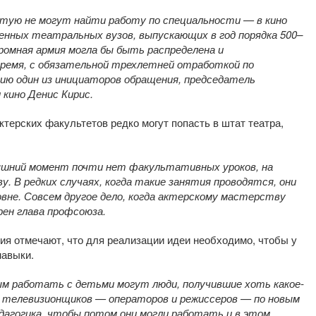
тую не могут найти работу по специальности — в кино
венных театральных вузов, выпускающих в год порядка 500–
ромная армия могла бы быть распределена и
время, с обязательной трехлетней отработкой по
нию один из инициаторов обращения, председатель
кино Денис Кирис.
ктерских факультетов редко могут попасть в штат театра,
яшний момент почти нет факультативных уроков, на
 В редких случаях, когда такие занятия проводятся, они
вне. Совсем другое дело, когда актерскому мастерству
ен глава профсоюза.
я отмечают, что для реализации идеи необходимо, чтобы у
навыки.
ым работать с детьми могут люди, получившие хоть какое-
 у телевизионщиков — операторов и режиссеров — по новым
дагогика, чтобы потом они могли работать и в этом