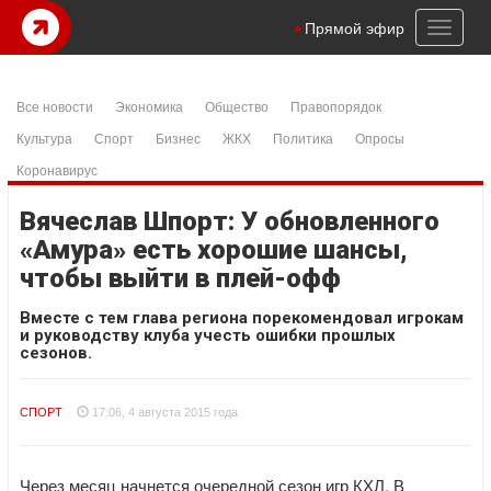
Toggl
Прямой эфир
naviga
Все новости
Экономика
Общество
Правопорядок
Культура
Спорт
Бизнес
ЖКХ
Политика
Опросы
Коронавирус
Вячеслав Шпорт: У обновленного
«Амура» есть хорошие шансы,
чтобы выйти в плей-офф
Вместе с тем глава региона порекомендовал игрокам
и руководству клуба учесть ошибки прошлых
сезонов.
СПОРТ
17:06, 4 августа 2015 года
Через месяц начнется очередной сезон игр КХЛ. В