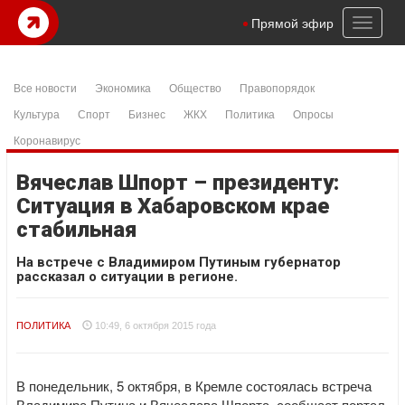
Toggl
Прямой эфир
naviga
Все новости
Экономика
Общество
Правопорядок
Культура
Спорт
Бизнес
ЖКХ
Политика
Опросы
Коронавирус
Вячеслав Шпорт – президенту:
Ситуация в Хабаровском крае
стабильная
На встрече с Владимиром Путиным губернатор
рассказал о ситуации в регионе.
ПОЛИТИКА
10:49, 6 октября 2015 года
В понедельник, 5 октября, в Кремле состоялась встреча
Владимира Путина и Вячеслава Шпорта, сообщает портал