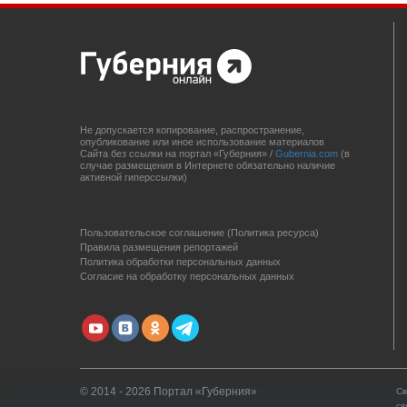
Не допускается копирование, распространение,
опубликование или иное использование материалов
Сайта без ссылки на портал «Губерния» /
Gubernia.com
(в
случае размещения в Интернете обязательно наличие
активной гиперссылки)
Пользовательское соглашение (Политика ресурса)
Правила размещения репортажей
Политика обработки персональных данных
Согласие на обработку персональных данных
© 2014 - 2026 Портал «Губерния»
Св
св