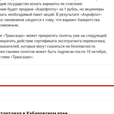
див государство искать варианты ее спасения.
нии будет продана «Аэрофлоту» за 1 рубль, но акционеры
вать необходимый пакет акций. В результате «Аэрофлот»
х чиновников сводятся к тому, что вариант банкротства
возможным.
ия «Трансаэро» может прекратить полеты уже на следующей
екратить действие сертификата эксплуатанта перевозчика,
азателей, которые могут сказаться на безопасности.
риостановке полетов может быть подписан после 15 октября,
стием «Трансаэро».
стартовал в Хабаровском крае