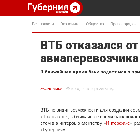
Все новости
Экономика
Общество
Правопорядок
ВТБ отказался от
авиаперевозчика 
В ближайшее время банк подаст иск о пр
ЭКОНОМИКА
10:00, 14 октября 2015 года
ВТБ не видит возможности для создания сов
«Трансаэро», в ближайшее время банк подаст
этом в в интервью агентству «
Интерфакс
» ра
«Губерния».