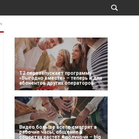
ус
Т2 перезапускает программу
«Выгодно вместе» – теперь и для
абонентов других операторов
Видео больше всего смотрят в
рабочие часы, общение в
соцсетях растет к полуночи – big