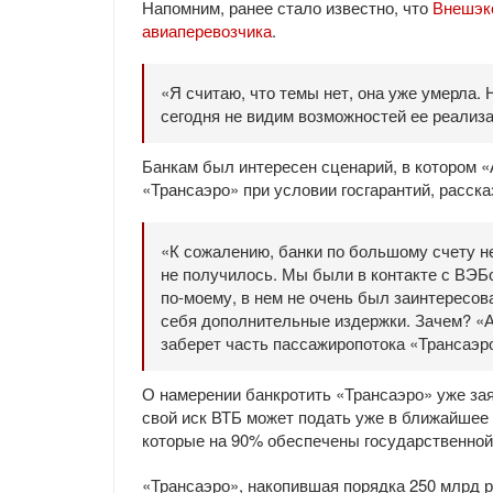
Напомним, ранее стало известно, что
Внешэко
авиаперевозчика
.
«Я считаю, что темы нет, она уже умерла. 
сегодня не видим возможностей ее реализ
Банкам был интересен сценарий, в котором «
«Трансаэро» при условии госгарантий, расска
«К сожалению, банки по большому счету не
не получилось. Мы были в контакте с ВЭБо
по-моему, в нем не очень был заинтересо
себя дополнительные издержки. Зачем? «Аэ
заберет часть пассажиропотока «Трансаэро
О намерении банкротить «Трансаэро» уже за
свой иск ВТБ может подать уже в ближайшее
которые на 90% обеспечены государственной
«Трансаэро», накопившая порядка 250 млрд р