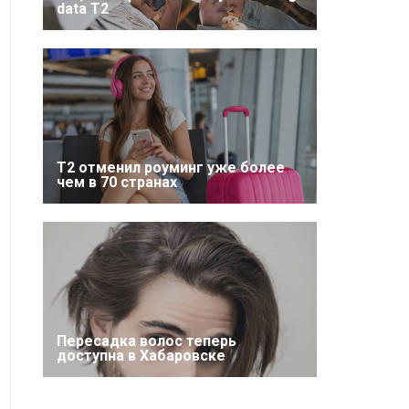
data T2
Т2 отменил роуминг уже более
чем в 70 странах
Пересадка волос теперь
доступна в Хабаровске