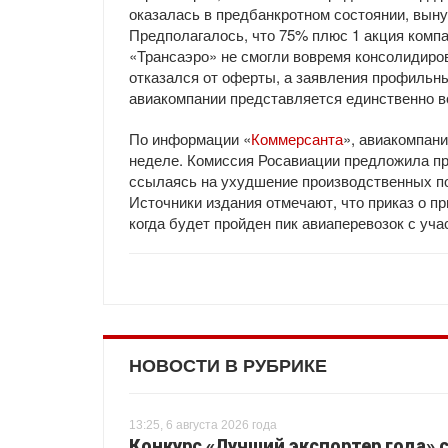
оказалась в предбанкротном состоянии, выну
Предполагалось, что 75% плюс 1 акция компа
«Трансаэро» не смогли вовремя консолидиро
отказался от оферты, а заявления профильны
авиакомпании представляется единственно 
По информации «
Коммерсанта
», авиакомпан
неделе. Комиссия Росавиации предложила пр
ссылаясь на ухудшение производственных пок
Источники издания отмечают, что приказ о п
когда будет пройден пик авиаперевозок с уча
НОВОСТИ В РУБРИКЕ
13:25, 6 августа 2026 года
Конкурс «Лучший экспортер года» 