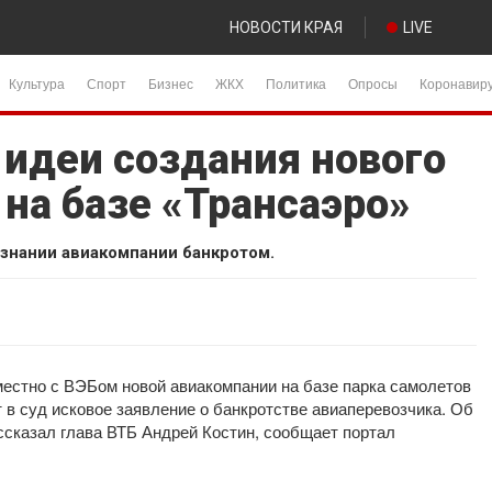
НОВОСТИ КРАЯ
LIVE
Культура
Спорт
Бизнес
ЖКХ
Политика
Опросы
Коронавир
 идеи создания нового
на базе «Трансаэро»
изнании авиакомпании банкротом.
местно с ВЭБом новой авиакомпании на базе парка самолетов
 в суд исковое заявление о банкротстве авиаперевозчика. Об
ссказал глава ВТБ Андрей Костин, сообщает портал