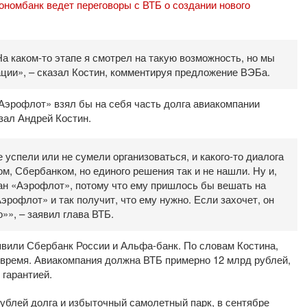
номбанк ведет переговоры с ВТБ о создании нового
На каком-то этапе я смотрел на такую возможность, но мы
ации», – сказал Костин, комментируя предложение ВЭБа.
Аэрофлот» взял бы на себя часть долга авиакомпании
зал Андрей Костин.
 успели или не сумели организоваться, и какого-то диалога
м, Сбербанком, но единого решения так и не нашли. Ну и,
ван «Аэрофлот», потому что ему пришлось бы вешать на
рофлот» и так получит, что ему нужно. Если захочет, он
»», – заявил глава ВТБ.
явили Сбербанк России и Альфа-банк. По словам Костина,
 время. Авиакомпания должна ВТБ примерно 12 млрд рублей,
 гарантией.
ублей долга и избыточный самолетный парк, в сентябре