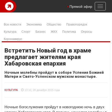
Toggl
Прямой эфир
naviga
Все новости
Экономика
Общество
Правопорядок
Культура
Спорт
Бизнес
ЖКХ
Политика
Опросы
Коронавирус
Встретить Новый год в храме
предлагает жителям края
Хабаровская епархия
Ночные молебны пройдут в соборе Успения Божией
Матери и Свято-Успенском мужском монастыре.
КУЛЬТУРА
13:10, 28 декабря 2015 года
Ночные богослужения пройдут в новогоднюю ночь в двух
храмах Хабаровского края. В полночь начнутся молебны в