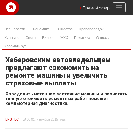
Toggl
Прямой эфир
naviga
Все новости
Экономика
Общество
Правопорядок
Культура
Спорт
Бизнес
ЖКХ
Политика
Опросы
Коронавирус
Хабаровским автовладельцам
предлагают сэкономить на
ремонте машины и увеличить
страховые выплаты
Определить истинное состояние машины и посчитать
точную стоимость ремонтных работ поможет
компьютерная диагностика.
БИЗНЕС
00:01, 7 ноября 2015 года