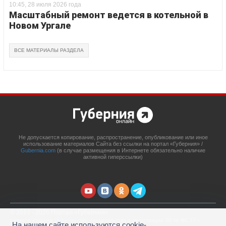
10:45, 28 июля 2026 года
Масштабный ремонт ведется в котельной в
Новом Ургале
ВСЕ МАТЕРИАЛЫ РАЗДЕЛА
Не допускается копирование, распространение, опубликование или иное
использование материалов Сайта без ссылки на портал «Губерния» /
Gubernia.com
(в случае размещения в Интернете обязательно наличие
активной гиперссылки)
© 2014 - 2026 Портал «Губерния»
Сетевое издание
Gubernia.com
, свидетельство о регистрации ЭЛ № ФС 77 –
На нашем сайте используются cookie-