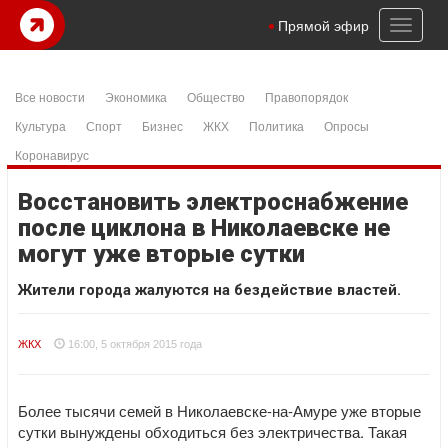
Toggl
Прямой эфир
naviga
Все новости
Экономика
Общество
Правопорядок
Культура
Спорт
Бизнес
ЖКХ
Политика
Опросы
Коронавирус
Восстановить электроснабжение
после циклона в Николаевске не
могут уже вторые сутки
Жители города жалуются на бездействие властей.
ЖКХ
16:00, 5 октября 2015 года
Более тысячи семей в Николаевске-на-Амуре уже вторые
сутки вынуждены обходиться без электричества. Такая