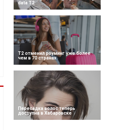
data T2
Т2 отменил роуминг уже более
чем в 70 странах
Пересадка волос теперь
доступна в Хабаровске