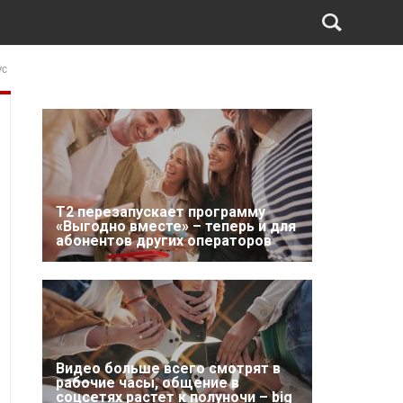
ус
Т2 перезапускает программу
«Выгодно вместе» – теперь и для
абонентов других операторов
Видео больше всего смотрят в
рабочие часы, общение в
соцсетях растет к полуночи – big