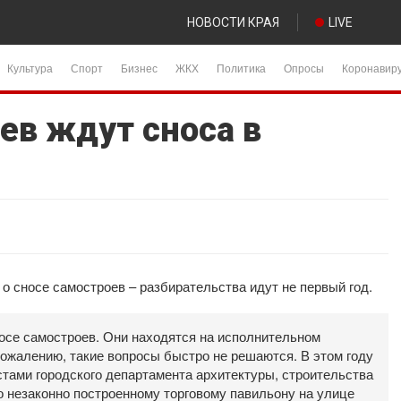
НОВОСТИ КРАЯ
LIVE
Культура
Спорт
Бизнес
ЖКХ
Политика
Опросы
Коронавир
ев ждут сноса в
 сносе самостроев – разбирательства идут не первый год.
осе самостроев. Они находятся на исполнительном
 сожалению, такие вопросы быстро не решаются. В этом году
тами городского департамента архитектуры, строительства
о незаконно построенному торговому павильону на улице