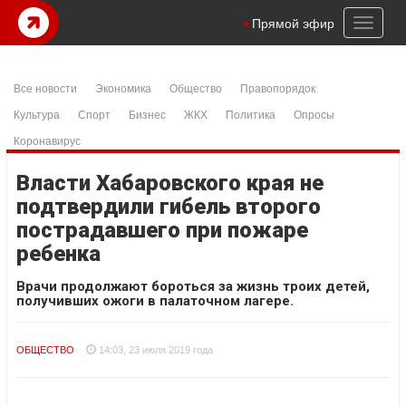
Toggl
Прямой эфир
naviga
Все новости
Экономика
Общество
Правопорядок
Культура
Спорт
Бизнес
ЖКХ
Политика
Опросы
Коронавирус
Власти Хабаровского края не
подтвердили гибель второго
пострадавшего при пожаре
ребенка
Врачи продолжают бороться за жизнь троих детей,
получивших ожоги в палаточном лагере.
ОБЩЕСТВО
14:03, 23 июля 2019 года