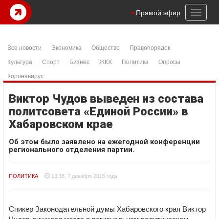
Toggl
Прямой эфир
naviga
Все новости
Экономика
Общество
Правопорядок
Культура
Спорт
Бизнес
ЖКХ
Политика
Опросы
Коронавирус
Виктор Чудов выведен из состава
политсовета «Единой России» в
Хабаровском крае
Об этом было заявлено на ежегодной конференции
регионального отделения партии.
ПОЛИТИКА
13:18, 7 декабря 2015 года
Спикер Законодательной думы Хабаровского края Виктор
Чудов лишился места в региональном политическом