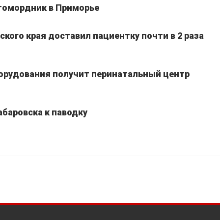
томордник в Приморье
кого края доставил пациентку почти в 2 раза
борудования получит перинатальный центр
абаровска к паводку