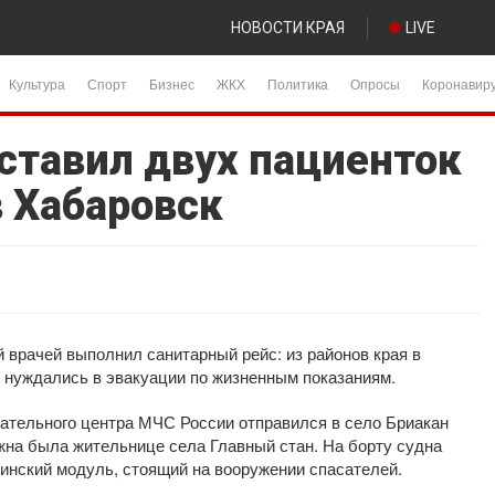
НОВОСТИ КРАЯ
LIVE
Культура
Спорт
Бизнес
ЖКХ
Политика
Опросы
Коронавир
ставил двух пациенток
в Хабаровск
й врачей выполнил санитарный рейс: из районов края в
е нуждались в эвакуации по жизненным показаниям.
ательного центра МЧС России отправился в село Бриакан
на была жительнице села Главный стан. На борту судна
нский модуль, стоящий на вооружении спасателей.