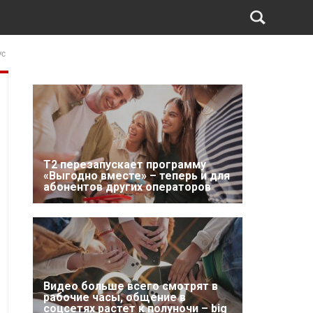
ус
Т2 перезапускает программу
«Выгодно вместе» – теперь и для
абонентов других операторов
Видео больше всего смотрят в
рабочие часы, общение в
соцсетях растет к полуночи – big