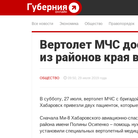
Все новости
Экономика
Общество
Правопорядок
Вертолет МЧС до
из районов края 
ОБЩЕСТВО
09:50, 29 июля 2019 года
В субботу, 27 июля, вертолет МЧС с бригадо
Хабаровск привезли двух пациенток, которы
Сначала Ми-8 Хабаровского авиационно-спас
района имени Полины Осипенко – помощь нуж
установили специальных вертолетный медици