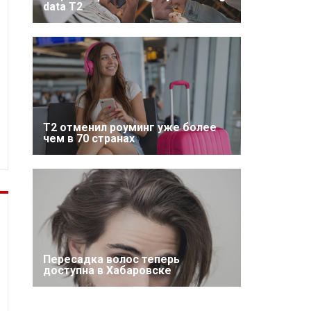
data T2
Т2 отменил роуминг уже более
чем в 70 странах
Пересадка волос теперь
доступна в Хабаровске