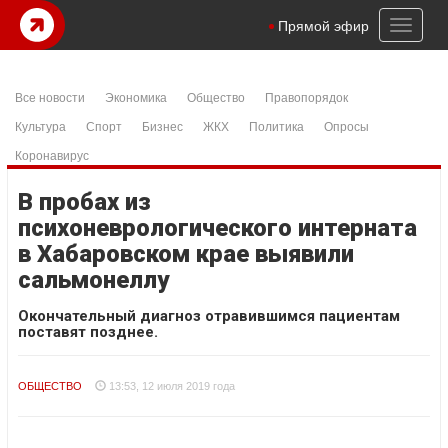
Toggl
Прямой эфир
naviga
Все новости
Экономика
Общество
Правопорядок
Культура
Спорт
Бизнес
ЖКХ
Политика
Опросы
Коронавирус
В пробах из
психоневрологического интерната
в Хабаровском крае выявили
сальмонеллу
Окончательный диагноз отравившимся пациентам
поставят позднее.
ОБЩЕСТВО
13:53, 12 июля 2019 года