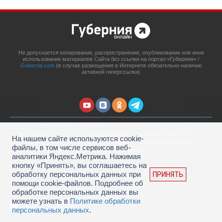
Не допускается копирование, распространение, опубликование или иное
использование материалов Сайта без ссылки на портал «Губерния» /
Gubernia.com
(в случае размещения в Интернете обязательно наличие
активной гиперссылки)
© 2014 - 2026 Портал «Губерния»
Сетевое издание
Gubernia.com
, свидетельство о регистрации ЭЛ № ФС 77 –
На нашем сайте используются cookie-
67908 выдано 06.12.2016 Федеральной службой по надзору в сфере связи,
файлы, в том числе сервисов веб-
информационных технологий и массовых коммуникаций.
аналитики Яндекс.Метрика. Нажимая
Учредитель: ООО «Губерния Он-лайн»
кнопку «Принять», вы соглашаетесь на
Главный редактор: Гатаулина А.С.
обработку персональных данных при
ПРИНЯТЬ
Телефон редакции: (4212) 45-88-45, адрес электронной почты:
portal@gubernia.com
помощи cookie-файлов. Подробнее об
18+
обработке персональных данных вы
можете узнать в
Политике обработки
персональных данных
.