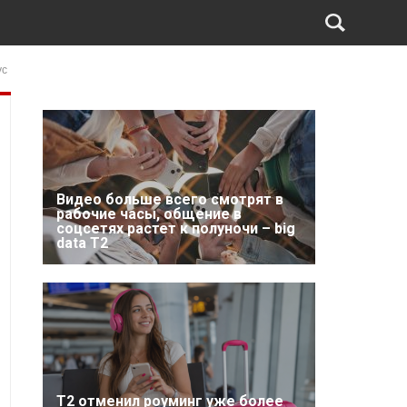
ус
Видео больше всего смотрят в
рабочие часы, общение в
соцсетях растет к полуночи – big
data T2
Т2 отменил роуминг уже более