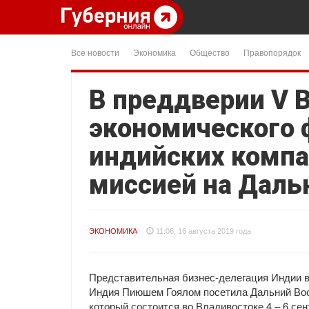
Все новости
Экономика
Общество
Правопорядок
В преддверии V 
экономического 
индийских компа
миссией на Даль
ЭКОНОМИКА
11:06, 16 августа 2019 года
Представительная бизнес-делегация Индии в
Индия Пиюшем Гоялом посетила Дальний Вост
который состоится во Владивостоке 4 – 6 сен