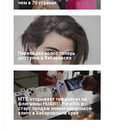
чем в 70 странах
Пересадка волос теперь
доступна в Хабаровске
МТС открывает предзаказ на
флагманы HUAWEI Pura90s и
старт продаж новых наушников-
клипс в Хабаровском крае