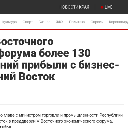
НОВОСТИ КРАЯ
LIVE
Культура
Спорт
Бизнес
ЖКХ
Политика
Опросы
Коронавир
Восточного
форума более 130
ний прибыли с бизнес-
ний Восток
о главе с министром торговли и промышленности Республики
ок в преддверии V Восточного экономического форума,
тября.