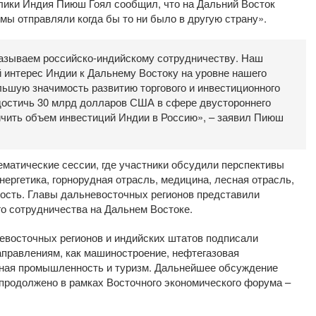
лики Индия Пиюш Гоял сообщил, что на Дальний Восток
мы отправляли когда бы то ни было в другую страну».
казываем российско-индийскому сотрудничеству. Наш
интерес Индии к Дальнему Востоку на уровне нашего
льшую значимость развитию торгового и инвестиционного
 достичь 30 млрд долларов США в сфере двустороннего
чить объем инвестиций Индии в Россию», – заявил Пиюш
ематические сессии, где участники обсудили перспективы
нергетика, горнорудная отрасль, медицина, лесная отрасль,
мость. Главы дальневосточных регионов представили
о сотрудничества на Дальнем Востоке.
невосточных регионов и индийских штатов подписали
правлениям, как машиностроение, нефтегазовая
зная промышленность и туризм. Дальнейшее обсуждение
 продолжено в рамках Восточного экономического форума –