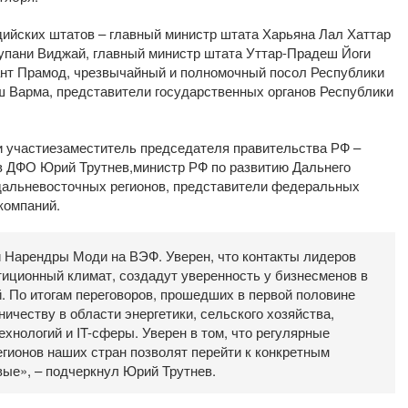
дийских штатов – главный министр штата Харьяна Лал Хаттар
упани Виджай, главный министр штата Уттар-Прадеш Йоги
ант Прамод, чрезвычайный и полномочный посол Республики
ш Варма, представители государственных органов Республики
и участиезаместитель председателя правительства РФ –
в ДФО Юрий Трутнев,министр РФ по развитию Дальнего
 дальневосточных регионов, представители федеральных
компаний.
 Нарендры Моди на ВЭФ. Уверен, что контакты лидеров
иционный климат, создадут уверенность у бизнесменов в
 По итогам переговоров, прошедших в первой половине
ничеству в области энергетики, сельского хозяйства,
ехнологий и IT-сферы. Уверен в том, что регулярные
егионов наших стран позволят перейти к конкретным
вые», – подчеркнул Юрий Трутнев.