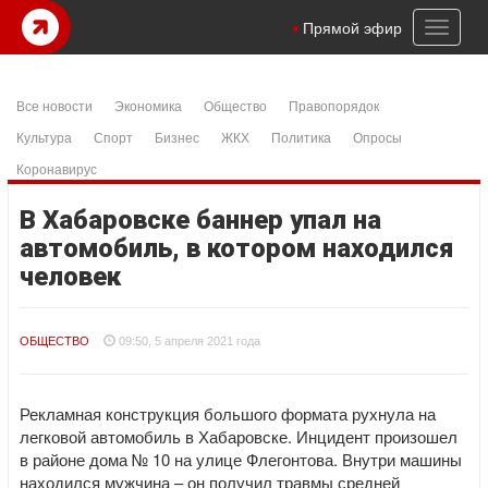
Toggl
Прямой эфир
naviga
Все новости
Экономика
Общество
Правопорядок
Культура
Спорт
Бизнес
ЖКХ
Политика
Опросы
Коронавирус
В Хабаровске баннер упал на
автомобиль, в котором находился
человек
ОБЩЕСТВО
09:50, 5 апреля 2021 года
Рекламная конструкция большого формата рухнула на
легковой автомобиль в Хабаровске. Инцидент произошел
в районе дома № 10 на улице Флегонтова. Внутри машины
находился мужчина – он получил травмы средней