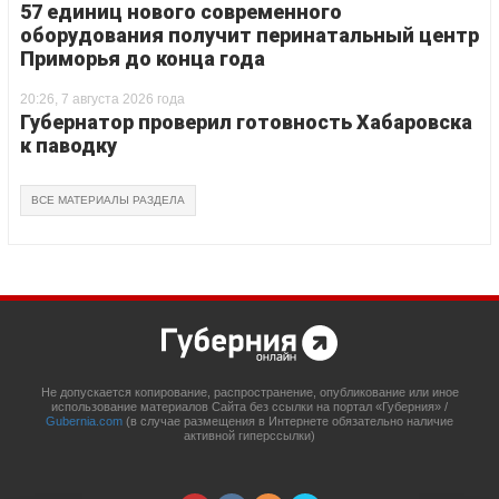
57 единиц нового современного
оборудования получит перинатальный центр
Приморья до конца года
20:26, 7 августа 2026 года
Губернатор проверил готовность Хабаровска
к паводку
ВСЕ МАТЕРИАЛЫ РАЗДЕЛА
Не допускается копирование, распространение, опубликование или иное
использование материалов Сайта без ссылки на портал «Губерния» /
Gubernia.com
(в случае размещения в Интернете обязательно наличие
активной гиперссылки)