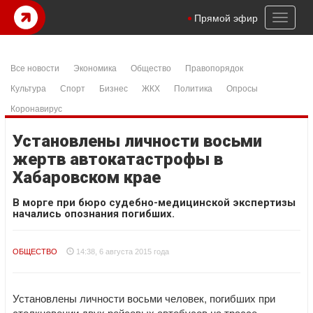
Toggl
Прямой эфир
naviga
Все новости
Экономика
Общество
Правопорядок
Культура
Спорт
Бизнес
ЖКХ
Политика
Опросы
Коронавирус
Установлены личности восьми
жертв автокатастрофы в
Хабаровском крае
В морге при бюро судебно-медицинской экспертизы
начались опознания погибших.
ОБЩЕСТВО
14:38, 6 августа 2015 года
Установлены личности восьми человек, погибших при
столкновении двух рейсовых автобусов на трассе