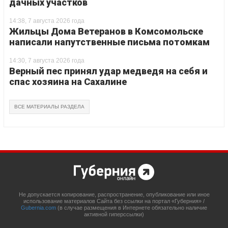
дачных участков
14:38, 7 августа 2026 года
Жильцы Дома Ветеранов в Комсомольске
написали напутственные письма потомкам
14:30, 7 августа 2026 года
Верный пес принял удар медведя на себя и
спас хозяина на Сахалине
ВСЕ МАТЕРИАЛЫ РАЗДЕЛА
Не допускается копирование, распространение, опубликование или иное
использование материалов Сайта без ссылки на портал «Губерния» /
Gubernia.com
(в случае размещения в Интернете обязательно наличие
активной гиперссылки)