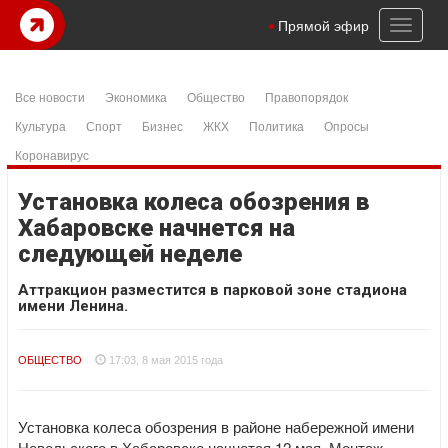
Toggl
Прямой эфир
naviga
Все новости
Экономика
Общество
Правопорядок
Культура
Спорт
Бизнес
ЖКХ
Политика
Опросы
Коронавирус
Установка колеса обозрения в
Хабаровске начнется на
следующей неделе
Аттракцион разместится в парковой зоне стадиона
имени Ленина.
ОБЩЕСТВО
17:03, 8 мая 2015 года
Установка колеса обозрения в районе набережной имени
Невельского в Хабаровске начнется 12 мая. Монтаж