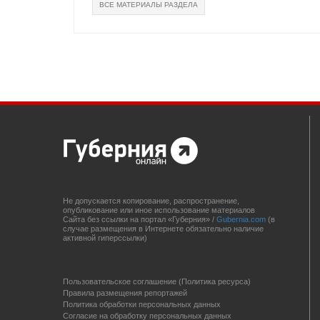
ВСЕ МАТЕРИАЛЫ РАЗДЕЛА
Не допускается копирование, распространение,
опубликование или иное использование материалов
Сайта без ссылки на портал «Губерния» /
Gubernia.com
(в
случае размещения в Интернете обязательно наличие
активной гиперссылки)
Пользовательское соглашение (Политика ресурса)
Правила размещения репортажей
Политика обработки персональных данных
Согласие на обработку персональных данных