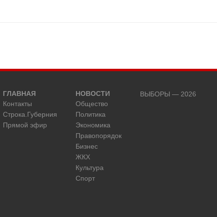
ГЛАВНАЯ
НОВОСТИ
ВЫБОРЫ — 2026
Контакты
Общество
Строка.Губерния
Политика
Прямой эфир
Экономика
Правопорядок
Бизнес
ЖКХ
Культура
Спорт