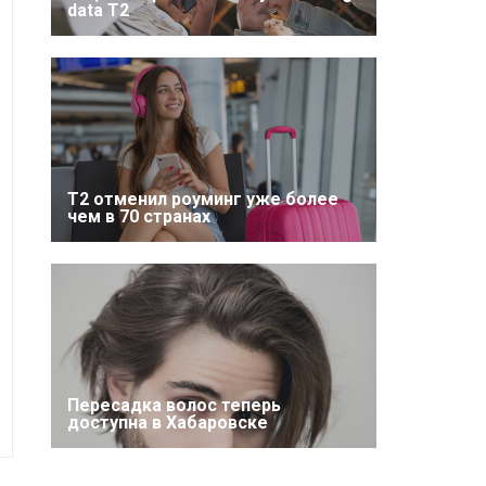
data T2
Т2 отменил роуминг уже более
чем в 70 странах
Пересадка волос теперь
доступна в Хабаровске