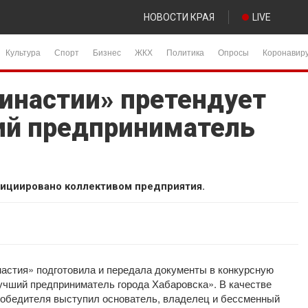
НОВОСТИ КРАЯ
LIVE
Культура
Спорт
Бизнес
ЖКХ
Политика
Опросы
Коронавир
инастии» претендует
ий предприниматель
ициировано коллективом предприятия.
настия» подготовила и передала документы в конкурсную
Лучший предприниматель города Хабаровска». В качестве
 победителя выступил основатель, владелец и бессменный