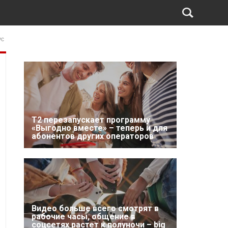
ус
Т2 перезапускает программу
«Выгодно вместе» – теперь и для
абонентов других операторов
Видео больше всего смотрят в
рабочие часы, общение в
соцсетях растет к полуночи – big