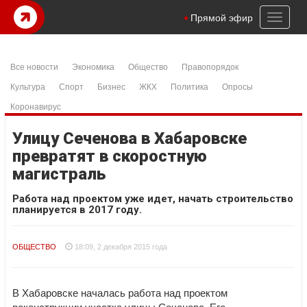
Toggl
Прямой эфир
naviga
Все новости
Экономика
Общество
Правопорядок
Культура
Спорт
Бизнес
ЖКХ
Политика
Опросы
Коронавирус
Улицу Сеченова в Хабаровске
превратят в скоростную
магистраль
Работа над проектом уже идет, начать строительство
планируется в 2017 году.
ОБЩЕСТВО
18:09, 2 декабря 2015 года
В Хабаровске началась работа над проектом
реконструкции участка улицы Сеченова. Его