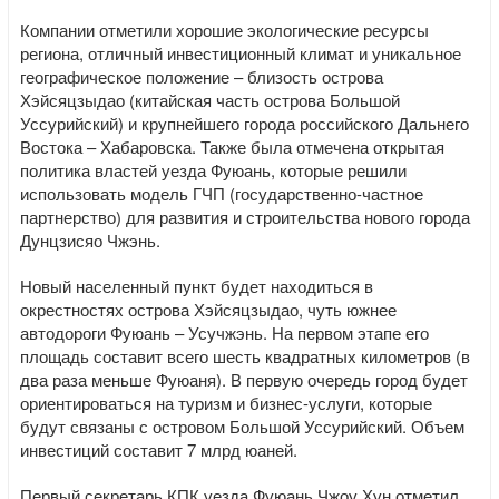
Компании отметили хорошие экологические ресурсы
региона, отличный инвестиционный климат и уникальное
географическое положение – близость острова
Хэйсяцзыдао (китайская часть острова Большой
Уссурийский) и крупнейшего города российского Дальнего
Востока – Хабаровска. Также была отмечена открытая
политика властей уезда Фуюань, которые решили
использовать модель ГЧП (государственно-частное
партнерство) для развития и строительства нового города
Дунцзисяо Чжэнь.
Новый населенный пункт будет находиться в
окрестностях острова Хэйсяцзыдао, чуть южнее
автодороги Фуюань – Усучжэнь. На первом этапе его
площадь составит всего шесть квадратных километров (в
два раза меньше Фуюаня). В первую очередь город будет
ориентироваться на туризм и бизнес-услуги, которые
будут связаны с островом Большой Уссурийский. Объем
инвестиций составит 7 млрд юаней.
Первый секретарь КПК уезда Фуюань Чжоу Хун отметил,