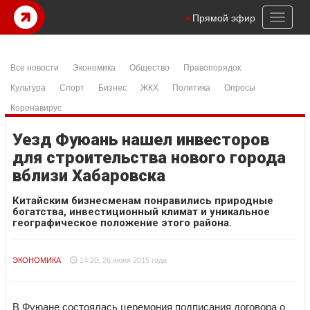
Toggl
Прямой эфир
naviga
Все новости
Экономика
Общество
Правопорядок
Культура
Спорт
Бизнес
ЖКХ
Политика
Опросы
Коронавирус
Уезд Фуюань нашел инвесторов
для строительства нового города
вблизи Хабаровска
Китайским бизнесменам понравились природные
богатства, инвестиционный климат и уникальное
географическое положение этого района.
ЭКОНОМИКА
14:20, 26 июня 2015 года
В Фуюане состоялась церемония подписания договора о