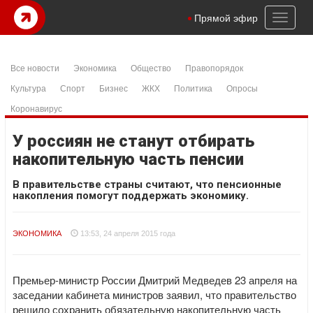
Toggl
Прямой эфир
naviga
Все новости
Экономика
Общество
Правопорядок
Культура
Спорт
Бизнес
ЖКХ
Политика
Опросы
Коронавирус
У россиян не станут отбирать
накопительную часть пенсии
В правительстве страны считают, что пенсионные
накопления помогут поддержать экономику.
ЭКОНОМИКА
13:53, 24 апреля 2015 года
Премьер-министр России Дмитрий Медведев 23 апреля на
заседании кабинета министров заявил, что правительство
решило сохранить обязательную накопительную часть