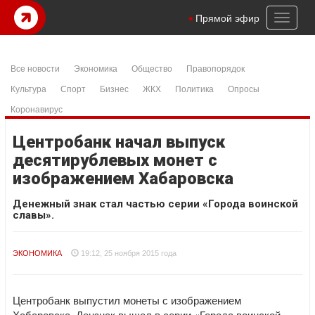
Toggl
Прямой эфир
naviga
Все новости
Экономика
Общество
Правопорядок
Культура
Спорт
Бизнес
ЖКХ
Политика
Опросы
Коронавирус
Центробанк начал выпуск
десятирублевых монет с
изображением Хабаровска
Денежный знак стал частью серии «Города воинской
славы».
ЭКОНОМИКА
19:12, 25 ноября 2015 года
Центробанк выпустил монеты с изображением
Хабаровска. Дензнак вышел в серии «Города воинской