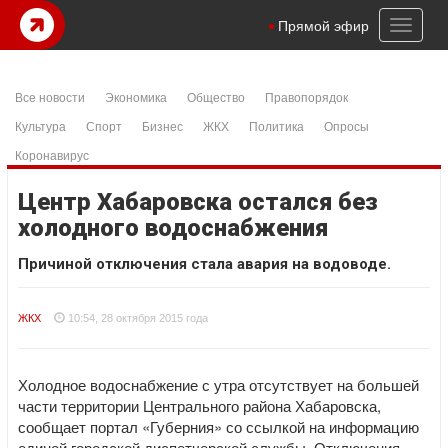
Toggl
Прямой эфир
naviga
Все новости
Экономика
Общество
Правопорядок
Культура
Спорт
Бизнес
ЖКХ
Политика
Опросы
Коронавирус
Центр Хабаровска остался без
холодного водоснабжения
Причиной отключения стала авария на водоводе.
ЖКХ
10:54, 28 октября 2015 года
Холодное водоснабжение с утра отсутствует на большей
части территории Центрального района Хабаровска,
сообщает портал «Губерния» со ссылкой на информацию
единой городской диспетчерской службы. Отключения