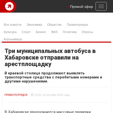
Toggl
Прямой эфир
naviga
Все новости
Экономика
Общество
Правопорядок
Культура
Спорт
Бизнес
ЖКХ
Политика
Опросы
Коронавирус
Три муниципальных автобуса в
Хабаровске отправили на
арестплощадку
В краевой столице продолжают выявлять
транспортные средства с перебитыми номерами и
другими нарушениями.
ПРАВОПОРЯДОК
10:00, 22 октября 2015 года
В Хабаровске продолжаются массовые проверки