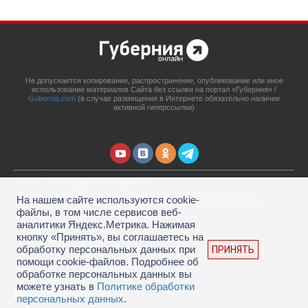
Не допускается копирование, распространение, опубликование или иное
использование материалов Сайта без ссылки на портал «Губерния» /
Gubernia.com
(в случае размещения в Интернете обязательно наличие
активной гиперссылки)
© 2014 - 2026 Портал «Губерния»
Сетевое издание
Gubernia.com
, свидетельство о регистрации ЭЛ № ФС 77 –
На нашем сайте используются cookie-
67908 выдано 06.12.2016 Федеральной службой по надзору в сфере связи,
файлы, в том числе сервисов веб-
информационных технологий и массовых коммуникаций.
аналитики Яндекс.Метрика. Нажимая
Учредитель: ООО «Губерния Он-лайн»
кнопку «Принять», вы соглашаетесь на
Главный редактор: Гатаулина А.С.
обработку персональных данных при
ПРИНЯТЬ
Телефон редакции: (4212) 45-88-45, адрес электронной почты:
portal@gubernia.com
помощи cookie-файлов. Подробнее об
18+
обработке персональных данных вы
можете узнать в
Политике обработки
персональных данных
.