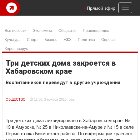
Toggl
Прямой эфир
naviga
Все новости
Экономика
Общество
Правопорядок
Культура
Спорт
Бизнес
ЖКХ
Политика
Опросы
Коронавирус
Три детских дома закроется в
Хабаровском крае
Воспитанников переведут в другие учреждения.
ОБЩЕСТВО
11:30, 3 ноября 2015 года
Три детских дома ликвидировано в Хабаровском крае: №
13 в Амурске, № 25 в Николаевске-на-Амуре и № 15 в селе
Лермонтовка Бикинского района. По информации краевого
министерства образования и науки, решение закрыть