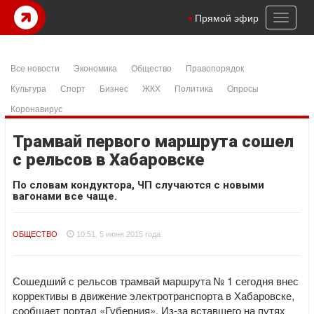
Toggl
Прямой эфир
naviga
Все новости
Экономика
Общество
Правопорядок
Культура
Спорт
Бизнес
ЖКХ
Политика
Опросы
Коронавирус
Трамвай первого маршрута сошел
с рельсов в Хабаровске
По словам кондуктора, ЧП случаются с новыми
вагонами все чаще.
ОБЩЕСТВО
10:51, 5 июня 2015 года
Сошедший с рельсов трамвай маршрута № 1 сегодня внес
коррективы в движение электротранспорта в Хабаровске,
сообщает портал «Губерния». Из-за вставшего на путях