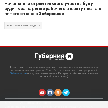
Начальника строительного участка будут
судить за падение рабочего в шахту лифта с
пятого этажа в Хабаровске
ВСЕ МАТЕРИАЛЫ РАЗДЕЛА
Не допускается копирование, распространение, опубликование или иное
использование материалов Сайта без ссылки на портал «Губерния» /
Gubernia.com
(в случае размещения в Интернете обязательно наличие
активной гиперссылки)
© 2014 - 2026 Портал «Губерния»
Сетевое издание
Gubernia.com
, свидетельство о регистрации ЭЛ № ФС 77 –