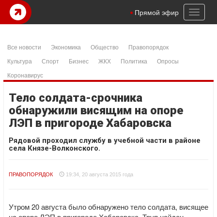
Toggl
Прямой эфир
naviga
Все новости
Экономика
Общество
Правопорядок
Культура
Спорт
Бизнес
ЖКХ
Политика
Опросы
Коронавирус
Тело солдата-срочника
обнаружили висящим на опоре
ЛЭП в пригороде Хабаровска
Рядовой проходил службу в учебной части в районе
села Князе-Волконского.
ПРАВОПОРЯДОК
19:34, 20 августа 2015 года
Утром 20 августа было обнаружено тело солдата, висящее
на опоре ЛЭП в пригороде Хабаровска. Труп найден