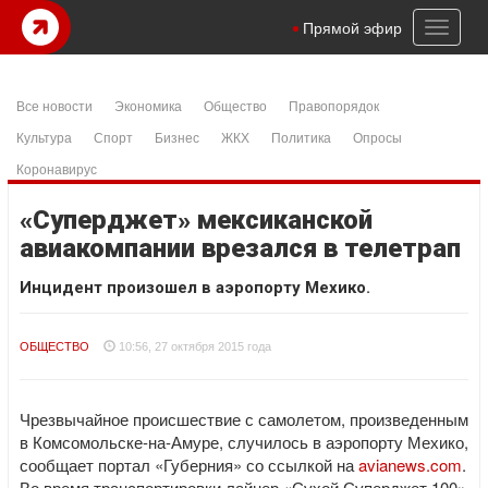
Toggl
Прямой эфир
naviga
Все новости
Экономика
Общество
Правопорядок
Культура
Спорт
Бизнес
ЖКХ
Политика
Опросы
Коронавирус
«Суперджет» мексиканской
авиакомпании врезался в телетрап
Инцидент произошел в аэропорту Мехико.
ОБЩЕСТВО
10:56, 27 октября 2015 года
Чрезвычайное происшествие с самолетом, произведенным
в Комсомольске-на-Амуре, случилось в аэропорту Мехико,
сообщает портал «Губерния» со ссылкой на
avianews.com
.
Во время транспортировки лайнер «Сухой Суперджет 100»