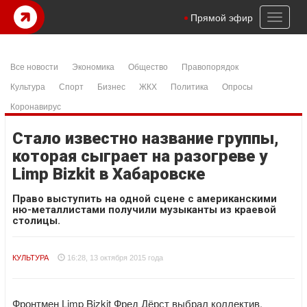
Toggl
Прямой эфир
naviga
Все новости
Экономика
Общество
Правопорядок
Культура
Спорт
Бизнес
ЖКХ
Политика
Опросы
Коронавирус
Стало известно название группы,
которая сыграет на разогреве у
Limp Bizkit в Хабаровске
Право выступить на одной сцене с американскими
ню-металлистами получили музыканты из краевой
столицы.
КУЛЬТУРА
16:28, 13 октября 2015 года
Фронтмен Limp Bizkit Фред Дёрст выбрал коллектив,