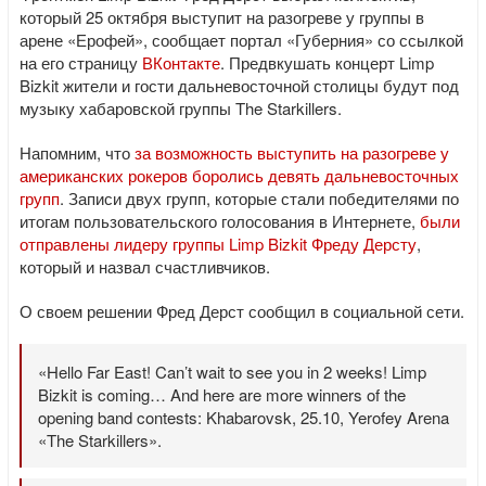
который 25 октября выступит на разогреве у группы в
арене «Ерофей», сообщает портал «Губерния» со ссылкой
на его страницу
ВКонтакте
. Предвкушать концерт Limp
Bizkit жители и гости дальневосточной столицы будут под
музыку хабаровской группы The Starkillers.
Напомним, что
за возможность выступить на разогреве у
американских рокеров боролись девять дальневосточных
групп
. Записи двух групп, которые стали победителями по
итогам пользовательского голосования в Интернете,
были
отправлены лидеру группы Limp Bizkit Фреду Дерсту
,
который и назвал счастливчиков.
О своем решении Фред Дерст сообщил в социальной сети.
«Hello Far East! Can’t wait to see you in 2 weeks! Limp
Bizkit is coming… And here are more winners of the
opening band contests: Khabarovsk, 25.10, Yerofey Arena
«The Starkillers».