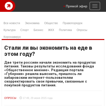
Toggl
Прямой эфир
naviga
Все новости
Экономика
Общество
Правопорядок
Культура
Спорт
Бизнес
ЖКХ
Политика
Опросы
Коронавирус
Стали ли вы экономить на еде в
этом году?
Две трети россиян начали экономить на продуктах
питания. Таковы результаты исследования фонда
«Общественное мнение». Редакция портала
«Губерния» решила выяснить, пришлось ли
хабаровским интернет-пользователям
скорректировать свои привычки, связанные с
покупкой продуктов питания.
ОПРОСЫ
17:49, 29 июня 2015 года