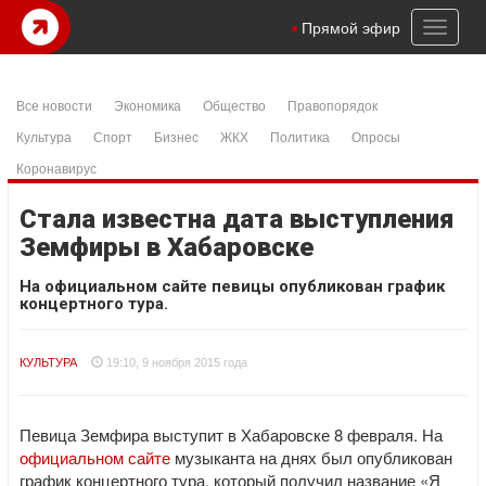
Toggl
Прямой эфир
naviga
Все новости
Экономика
Общество
Правопорядок
Культура
Спорт
Бизнес
ЖКХ
Политика
Опросы
Коронавирус
Стала известна дата выступления
Земфиры в Хабаровске
На официальном сайте певицы опубликован график
концертного тура.
КУЛЬТУРА
19:10, 9 ноября 2015 года
Певица Земфира выступит в Хабаровске 8 февраля. На
официальном сайте
музыканта на днях был опубликован
график концертного тура, который получил название «Я