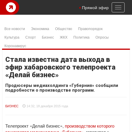
Toggl
Прямой эфир
naviga
Все новости
Экономика
Общество
Правопорядок
Культура
Спорт
Бизнес
ЖКХ
Политика
Опросы
Коронавирус
Стала известна дата выхода в
эфир хабаровского телепроекта
«Делай бизнес»
Продюсеры медиахолдинга «Губерния» сообщили
подробности о производстве программ.
БИЗНЕС
14:32, 18 декабря 2015 года
Телепроект «Делай бизнес»,
производством которого
занимается медиахолдинг «Губерния»
, готовится к