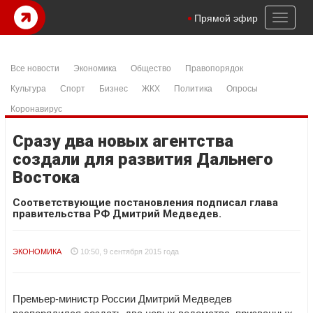
Toggl
Прямой эфир
naviga
Все новости
Экономика
Общество
Правопорядок
Культура
Спорт
Бизнес
ЖКХ
Политика
Опросы
Коронавирус
Сразу два новых агентства
создали для развития Дальнего
Востока
Соответствующие постановления подписал глава
правительства РФ Дмитрий Медведев.
ЭКОНОМИКА
10:50, 9 сентября 2015 года
Премьер-министр России Дмитрий Медведев
распорядился создать два новых ведомства, призванных