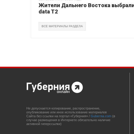
Жители Дальнего Востока выбрали 
data T2
ВСЕ МАТЕРИАЛЫ РАЗДЕЛА
Не допускается копирование, распространение,
опубликование или иное использование материалов
Сайта без ссылки на портал «Губерния» /
Gubernia.com
(в
случае размещения в Интернете обязательно наличие
активной гиперссылки)