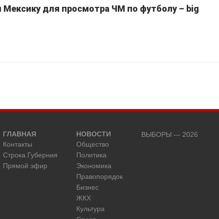
Мексику для просмотра ЧМ по футболу – big
ГЛАВНАЯ
НОВОСТИ
ВЫБОРЫ — 2026
Контакты
Общество
Строка.Губерния
Политика
Прямой эфир
Экономика
Правопорядок
Бизнес
ЖКХ
Культура