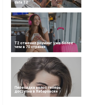
data T2
Т2 отменил роуминг уже более
чем в 70 странах
Пересадка волос теперь
доступна в Хабаровске