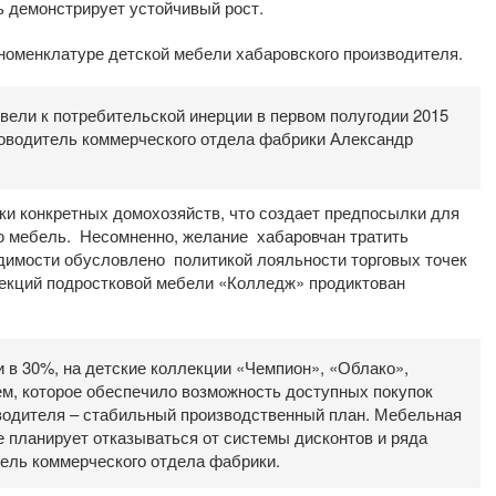
ь демонстрирует устойчивый рост.
номенклатуре детской мебели хабаровского производителя.
ивели к потребительской инерции в первом полугодии 2015
уководитель коммерческого отдела фабрики Александр
ки конкретных домохозяйств, что создает предпосылки для
ю мебель. Несомненно, желание хабаровчан тратить
димости обусловлено политикой лояльности торговых точек
ллекций подростковой мебели «Колледж» продиктован
 в 30%, на детские коллекции «Чемпион», «Облако»,
м, которое обеспечило возможность доступных покупок
зводителя – стабильный производственный план. Мебельная
 планирует отказываться от системы дисконтов и ряда
тель коммерческого отдела фабрики.