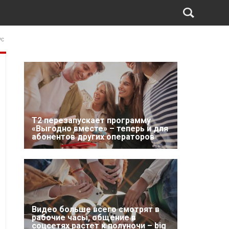
ус
Т2 перезапускает программу
«Выгодно вместе» – теперь и для
абонентов других операторов
Видео больше всего смотрят в
рабочие часы, общение в
соцсетях растет к полуночи – big