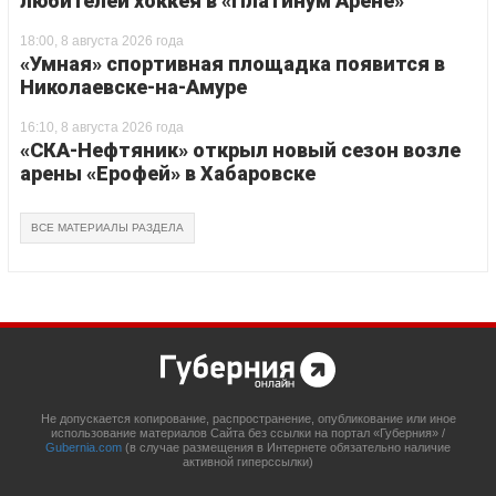
любителей хоккея в «Платинум Арене»
18:00, 8 августа 2026 года
«Умная» спортивная площадка появится в
Николаевске-на-Амуре
16:10, 8 августа 2026 года
«СКА-Нефтяник» открыл новый сезон возле
арены «Ерофей» в Хабаровске
ВСЕ МАТЕРИАЛЫ РАЗДЕЛА
Не допускается копирование, распространение, опубликование или иное
использование материалов Сайта без ссылки на портал «Губерния» /
Gubernia.com
(в случае размещения в Интернете обязательно наличие
активной гиперссылки)