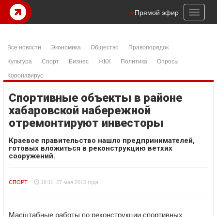
Toggl
Прямой эфир
naviga
Все новости
Экономика
Общество
Правопорядок
Культура
Спорт
Бизнес
ЖКХ
Политика
Опросы
Коронавирус
Спортивные объекты в районе
хабаровской набережной
отремонтируют инвесторы
Краевое правительство нашло предпринимателей,
готовых вложиться в реконструкцию ветхих
сооружений.
СПОРТ
19:11, 27 мая 2015 года
Масштабные работы по реконструкции спортивных