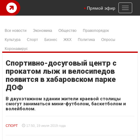
Toggl
Прямой эфир
naviga
Все новости
Экономика
Общество
Правопорядок
Культура
Спорт
Бизнес
ЖКХ
Политика
Опросы
Коронавирус
Спортивно-досуговый центр с
прокатом лыж и велосипедов
появится в хабаровском парке
ДОФ
В двухэтажном здании жители краевой столицы
смогут заниматься мини-футболом, баскетболом и
волейболом.
СПОРТ
17:50, 19 июля 2019 года