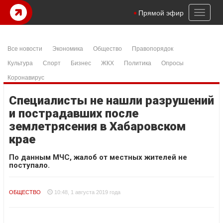
Toggl
Прямой эфир
naviga
Все новости
Экономика
Общество
Правопорядок
Культура
Спорт
Бизнес
ЖКХ
Политика
Опросы
Коронавирус
Специалисты не нашли разрушений
и пострадавших после
землетрясения в Хабаровском
крае
По данным МЧС, жалоб от местных жителей не
поступало.
ОБЩЕСТВО
10:48, 1 августа 2019 года