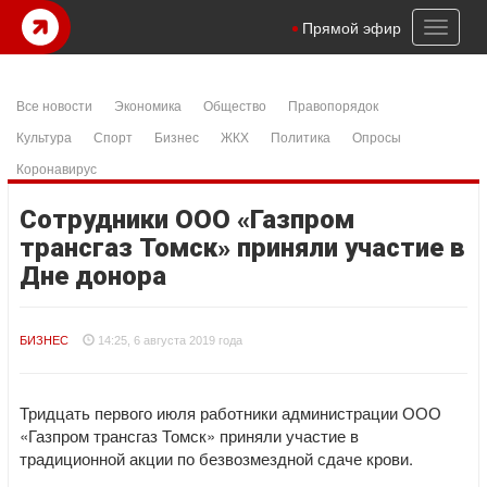
Toggl
Прямой эфир
naviga
Все новости
Экономика
Общество
Правопорядок
Культура
Спорт
Бизнес
ЖКХ
Политика
Опросы
Коронавирус
Сотрудники ООО «Газпром
трансгаз Томск» приняли участие в
Дне донора
БИЗНЕС
14:25, 6 августа 2019 года
Тридцать первого июля работники администрации ООО
«Газпром трансгаз Томск» приняли участие в
традиционной акции по безвозмездной сдаче крови.