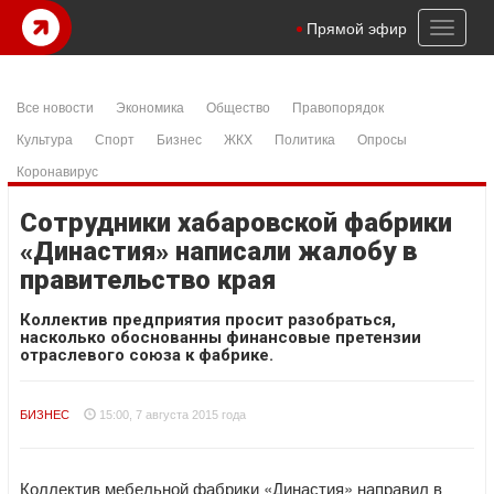
Toggl
Прямой эфир
naviga
Все новости
Экономика
Общество
Правопорядок
Культура
Спорт
Бизнес
ЖКХ
Политика
Опросы
Коронавирус
Сотрудники хабаровской фабрики
«Династия» написали жалобу в
правительство края
Коллектив предприятия просит разобраться,
насколько обоснованны финансовые претензии
отраслевого союза к фабрике.
БИЗНЕС
15:00, 7 августа 2015 года
Коллектив мебельной фабрики «Династия» направил в