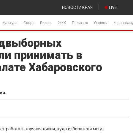
НОВОСТИ КРАЯ
LIVE
Культура
Спорт
Бизнес
ЖКХ
Политика
Опросы
Коронавир
едвыборных
ли принимать в
лате Хабаровского
ии.
ет работать горячая линия, куда избиратели могут