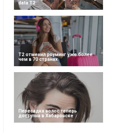
data T2
Т2 отменил роуминг уже более
чем в 70 странах
Пересадка волос теперь
доступна в Хабаровске