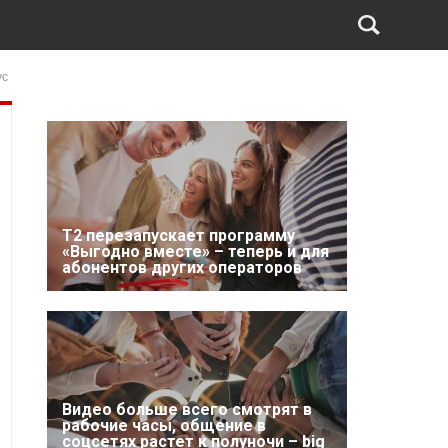
ус
Т2 перезапускает программу
«Выгодно вместе» – теперь и для
абонентов других операторов
Видео больше всего смотрят в
рабочие часы, общение в
соцсетях растет к полуночи – big