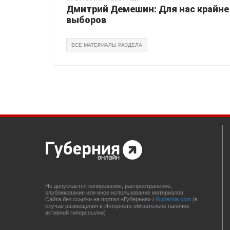
Дмитрий Демешин: Для нас крайне
выборов
ВСЕ МАТЕРИАЛЫ РАЗДЕЛА
Не допускается копирование, распространение,
опубликование или иное использование материалов
Сайта без ссылки на портал «Губерния» /
Gubernia.com
(в
случае размещения в Интернете обязательно наличие
активной гиперссылки)