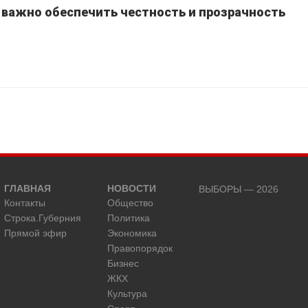
 важно обеспечить честность и прозрачность
ГЛАВНАЯ
НОВОСТИ
ВЫБОРЫ — 2026
Контакты
Общество
Строка.Губерния
Политика
Прямой эфир
Экономика
Правопорядок
Бизнес
ЖКХ
Культура