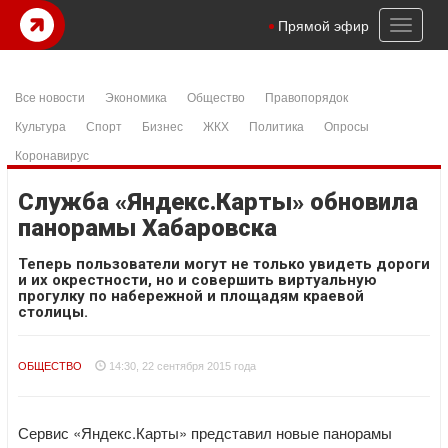
Toggl
Прямой эфир
naviga
Все новости
Экономика
Общество
Правопорядок
Культура
Спорт
Бизнес
ЖКХ
Политика
Опросы
Коронавирус
Служба «Яндекс.Карты» обновила
панорамы Хабаровска
Теперь пользователи могут не только увидеть дороги
и их окрестности, но и совершить виртуальную
прогулку по набережной и площадям краевой
столицы.
ОБЩЕСТВО
14:30, 22 сентября 2015 года
Сервис «Яндекс.Карты» представил новые панорамы