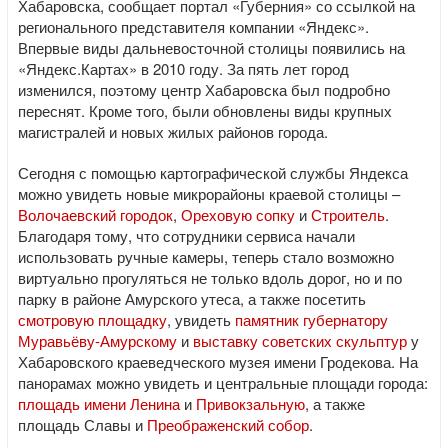
Хабаровска, сообщает портал «Губерния» со ссылкой на
регионального представителя компании «Яндекс».
Впервые виды дальневосточной столицы появились на
«Яндекс.Картах» в 2010 году. За пять лет город
изменился, поэтому центр Хабаровска был подробно
переснят. Кроме того, были обновлены виды крупных
магистралей и новых жилых районов города.
Сегодня с помощью картографической службы Яндекса
можно увидеть новые микрорайоны краевой столицы –
Волочаевский городок
,
Ореховую сопку
и
Строитель
.
Благодаря тому, что сотрудники сервиса начали
использовать ручные камеры, теперь стало возможно
виртуально прогуляться не только вдоль дорог, но и по
парку в районе Амурского утеса, а также посетить
смотровую площадку
, увидеть
памятник губернатору
Муравьёву-Амурскому
и
выставку советских скульптур
у
Хабаровского краеведческого музея имени Гродекова. На
панорамах можно увидеть и центральные площади города:
площадь имени Ленина
и
Привокзальную
, а также
площадь Славы и
Преображенский собор
.