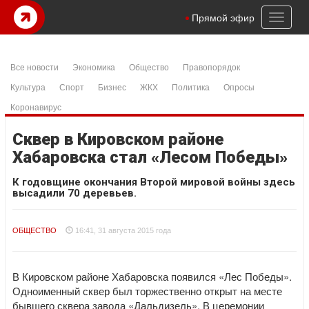
Toggl
Прямой эфир
naviga
Все новости
Экономика
Общество
Правопорядок
Культура
Спорт
Бизнес
ЖКХ
Политика
Опросы
Коронавирус
Сквер в Кировском районе
Хабаровска стал «Лесом Победы»
К годовщине окончания Второй мировой войны здесь
высадили 70 деревьев.
ОБЩЕСТВО
16:41, 31 августа 2015 года
В Кировском районе Хабаровска появился «Лес Победы».
Одноименный сквер был торжественно открыт на месте
бывшего сквера завода «Дальдизель». В церемонии