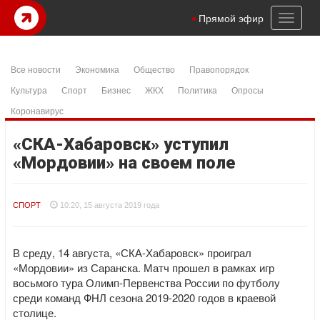
Toggl
Прямой эфир
naviga
Все новости
Экономика
Общество
Правопорядок
Культура
Спорт
Бизнес
ЖКХ
Политика
Опросы
Коронавирус
«СКА-Хабаровск» уступил
«Мордовии» на своем поле
СПОРТ
10:20, 15 августа 2019 года
В среду, 14 августа, «СКА-Хабаровск» проиграл
«Мордовии» из Саранска. Матч прошел в рамках игр
восьмого тура Олимп-Первенства России по футболу
среди команд ФНЛ сезона 2019-2020 годов в краевой
столице.