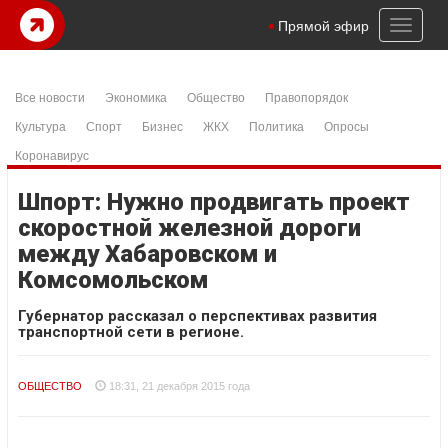
Toggl
Прямой эфир
naviga
Все новости
Экономика
Общество
Правопорядок
Культура
Спорт
Бизнес
ЖКХ
Политика
Опросы
Коронавирус
Шпорт: Нужно продвигать проект
скоростной железной дороги
между Хабаровском и
Комсомольском
Губернатор рассказал о перспективах развития
транспортной сети в регионе.
ОБЩЕСТВО
18:31, 21 декабря 2015 года