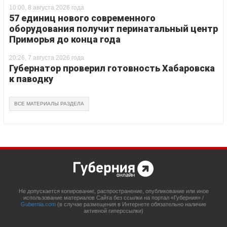
10:00, 8 августа 2026 года
57 единиц нового современного
оборудования получит перинатальный центр
Приморья до конца года
20:26, 7 августа 2026 года
Губернатор проверил готовность Хабаровска
к паводку
ВСЕ МАТЕРИАЛЫ РАЗДЕЛА
Не допускается копирование, распространение, опубликование или иное
использование материалов Сайта без ссылки на портал «Губерния» /
Gubernia.com
(в случае размещения в Интернете обязательно наличие
активной гиперссылки)