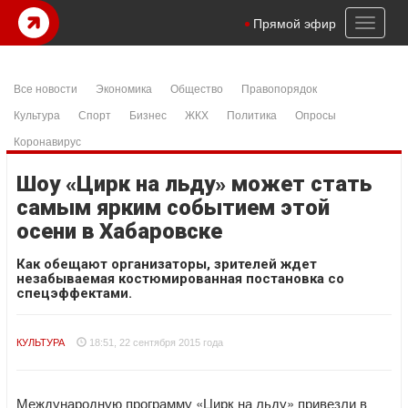
Toggl
Прямой эфир
naviga
Все новости
Экономика
Общество
Правопорядок
Культура
Спорт
Бизнес
ЖКХ
Политика
Опросы
Коронавирус
Шоу «Цирк на льду» может стать
самым ярким событием этой
осени в Хабаровске
Как обещают организаторы, зрителей ждет
незабываемая костюмированная постановка со
спецэффектами.
КУЛЬТУРА
18:51, 22 сентября 2015 года
Международную программу «Цирк на льду» привезли в