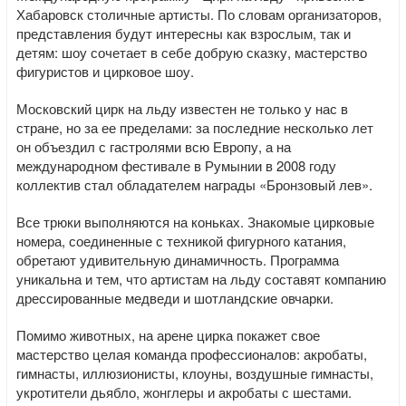
Хабаровск столичные артисты. По словам организаторов,
представления будут интересны как взрослым, так и
детям: шоу сочетает в себе добрую сказку, мастерство
фигуристов и цирковое шоу.
Московский цирк на льду известен не только у нас в
стране, но за ее пределами: за последние несколько лет
он объездил с гастролями всю Европу, а на
международном фестивале в Румынии в 2008 году
коллектив стал обладателем награды «Бронзовый лев».
Все трюки выполняются на коньках. Знакомые цирковые
номера, соединенные с техникой фигурного катания,
обретают удивительную динамичность. Программа
уникальна и тем, что артистам на льду составят компанию
дрессированные медведи и шотландские овчарки.
Помимо животных, на арене цирка покажет свое
мастерство целая команда профессионалов: акробаты,
гимнасты, иллюзионисты, клоуны, воздушные гимнасты,
укротители дьябло, жонглеры и акробаты с шестами.