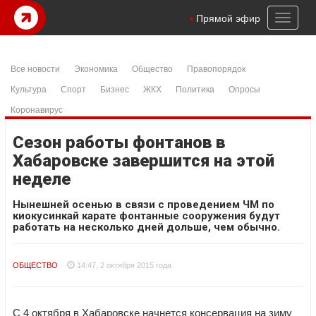
Toggl
Прямой эфир
naviga
Все новости
Экономика
Общество
Правопорядок
Культура
Спорт
Бизнес
ЖКХ
Политика
Опросы
Коронавирус
Сезон работы фонтанов в
Хабаровске завершится на этой
неделе
Нынешней осенью в связи с проведением ЧМ по
киокусинкай карате фонтанные сооружения будут
работать на несколько дней дольше, чем обычно.
ОБЩЕСТВО
14:47, 2 октября 2015 года
С 4 октября в Хабаровске начнется консервация на зиму