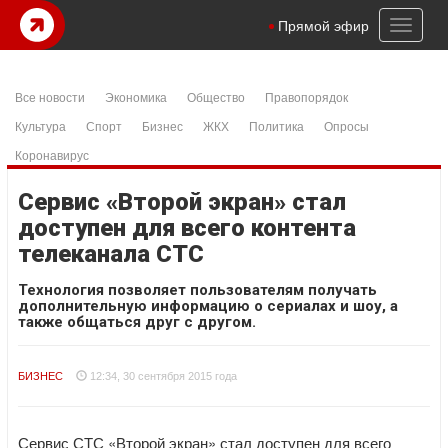
Toggl
Прямой эфир
naviga
Все новости
Экономика
Общество
Правопорядок
Культура
Спорт
Бизнес
ЖКХ
Политика
Опросы
Коронавирус
Сервис «Второй экран» стал
доступен для всего контента
телеканала СТС
Технология позволяет пользователям получать
дополнительную информацию о сериалах и шоу, а
также общаться друг с другом.
БИЗНЕС
12:34, 30 сентября 2015 года
Сервис СТС «Второй экран» стал доступен для всего